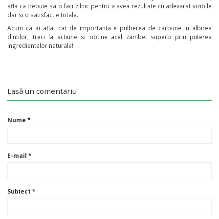
afla ca trebuie sa o faci zilnic pentru a avea rezultate cu adevarat vizibile
dar si o satisfactie totala.
Acum ca ai aflat cat de importanta e pulberea de carbune in albirea
dintilor, treci la actiune si obtine acel zambet superb prin puterea
ingredientelor naturale!
Lasă un comentariu
Nume
*
E-mail
*
Subiect
*