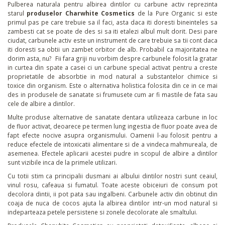
Pulberea naturala pentru albirea dintilor cu carbune activ reprezinta
starul
produselor Charwhite Cosmetics
de la Pure Organic si este
primul pas pe care trebuie sa il faci, asta daca iti doresti bineinteles sa
zambesti cat se poate de des si sa iti etalezi albul mult dorit. Desi pare
ciudat, carbunele activ este un instrument de care trebuie sa tii cont daca
iti doresti sa obtii un zambet orbitor de alb. Probabil ca majoritatea ne
dorim asta, nu? Fii fara griji nu vorbim despre carbunele folosit la gratar
in curtea din spate a casei ci un carbune special activat pentru a creste
proprietatile de absorbtie in mod natural a substantelor chimice si
toxice din organism. Este o alternativa holistica folosita din ce in ce mai
des in produsele de sanatate si frumusete cum ar fi mastile de fata sau
cele de albire a dintilor.
Multe produse alternative de sanatate dentara utilizeaza carbune in loc
de fluor activat, deoarece pe termen lung ingestia de fluor poate avea de
fapt efecte nocive asupra organismului. Oamenii l-au folosit pentru a
reduce efectele de intoxicatii alimentare si de a vindeca mahmureala, de
asemenea.
Efectele aplicarii acestei pudre in scopul de albire a dintilor
sunt vizibile inca de la primele utilizari.
Cu totii stim ca principalii dusmani ai albului dintilor nostri sunt ceaiul,
vinul rosu, cafeaua si fumatul. Toate aceste obiceiuri de consum pot
decolora dintii, ii pot pata sau ingalbeni. Carbunele activ din obtinut din
coaja de nuca de cocos ajuta la albirea dintilor intr-un mod natural si
indeparteaza petele persistene si zonele decolorate ale smaltului.