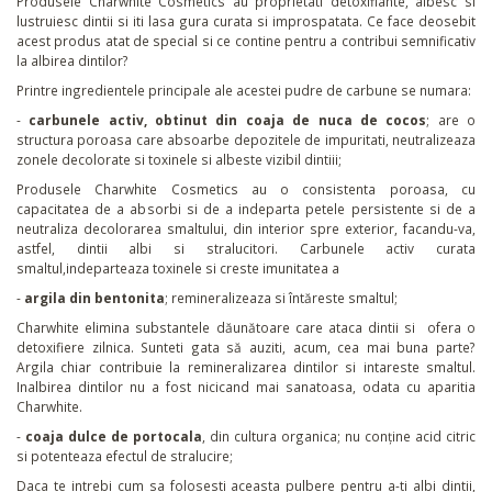
Produsele Charwhite Cosmetics
au proprietati detoxifiante, albesc si
lustruiesc dintii si iti lasa gura curata si improspatata. Ce face deosebit
acest produs atat de special si ce contine pentru a contribui semnificativ
la albirea dintilor?
Printre ingredientele principale ale acestei pudre de carbune se numara:
-
carbunele activ, obtinut din coaja de nuca de cocos
; are o
structura poroasa care absoarbe depozitele de impuritati, neutralizeaza
zonele decolorate si toxinele si albeste vizibil dintiii;
Produsele Charwhite Cosmetics au o consistenta poroasa, cu
capacitatea de a absorbi si de a indeparta petele persistente si de a
neutraliza decolorarea smaltului, din interior spre exterior, facandu-va,
astfel, dintii albi si stralucitori. Carbunele activ curata
smaltul,indeparteaza toxinele si creste imunitatea a
-
argila din bentonita
; remineralizeaza si întăreste smaltul;
Charwhite elimina substantele dăunătoare care ataca dintii si ofera o
detoxifiere zilnica. Sunteti gata să auziti, acum, cea mai buna parte?
Argila chiar contribuie la remineralizarea dintilor si intareste smaltul.
Inalbirea dintilor nu a fost nicicand mai sanatoasa, odata cu aparitia
Charwhite.
-
coaja dulce de portocala
, din cultura organica; nu conţine acid citric
si potenteaza efectul de stralucire;
Daca te intrebi cum sa folosesti aceasta pulbere pentru a-ti albi dintii,