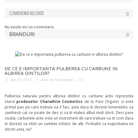
COMENTARII RECENTE
Nu există nici un comentariu
BRANDURI
DE CE E IMPORTANTA PULBEREA CU CARBUNE IN
ALBIREA DINTILOR?
Apr 13, 2017
Aline de PureOrganic
0
Pulberea naturala pentru albirea dintilor cu carbune activ reprezinta
starul
produselor Charwhite Cosmetics
de la Pure Organic si este
primul pas pe care trebuie sa il faci, asta daca iti doresti bineinteles sa
zambesti cat se poate de des si sa iti etalezi albul mult dorit. Desi pare
ciudat, carbunele activ este un instrument de care trebuie sa tii cont daca
iti doresti sa obtii un zambet orbitor de alb. Probabil ca majoritatea ne
dorim asta, nu?