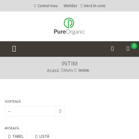
Contul meu
Wishlist
Intră în cont
0
INTIM
Acasă
Mami
Intim
SORTEAZĂ
--
AFISEAZĂ:
TABEL
LISTĂ