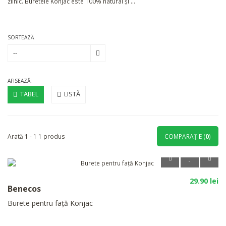
zilnic. Buretele Konjac este 100% natural și ...
Mai mult
SORTEAZĂ
--
AFISEAZĂ:
TABEL
LISTĂ
Arată 1 - 1 1 produs
COMPARAŢIE (
0
)
29.90 lei
Benecos
Burete pentru față Konjac