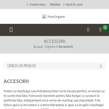
Contul meu
Wishlist
Intră în cont
0
ACCESORII
Acasă
Igiena
Accesorii
CATALOG DE PRODUSE
ACCESORII
Pentru ca machiajul sau hidratarea fetei sa fie facuta perfect, ai nevoie sa
iti cureti intai fata. Foloseste buretele pentru fata Konjac si curata-ti la
perfectie fata, indepartand orice urma de machiaj sau impurtitati. Poti
folosi apoi cu incredere o crema hidratanta si apoi sa iti aplici machiajul