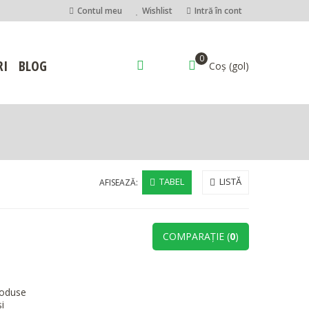
Contul meu
Wishlist
Intră în cont
0
RI
BLOG
Coș
(gol)
TABEL
LISTĂ
AFISEAZĂ:
COMPARAŢIE (
0
)