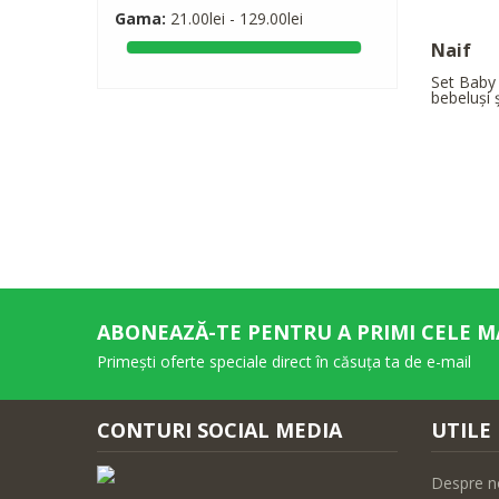
Gama:
21.00lei - 129.00lei
Naif
Set Baby 
bebeluși ș
ABONEAZĂ-TE PENTRU A PRIMI CELE M
Primești oferte speciale direct în căsuța ta de e-mail
CONTURI SOCIAL MEDIA
UTILE
Despre n