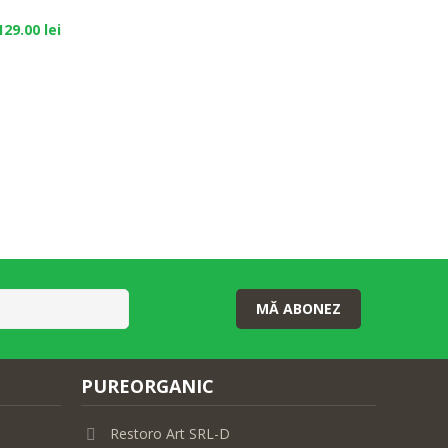
129.00 lei
MĂ ABONEZ
PUREORGANIC
Restoro Art SRL-D