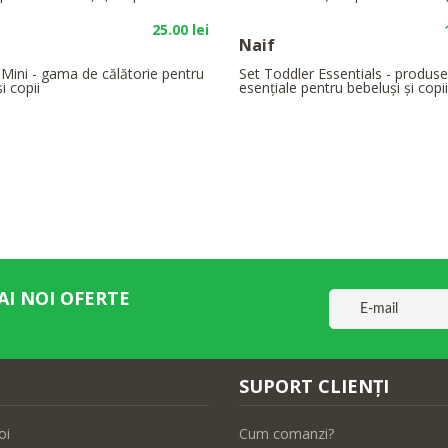
25.00 lei
Naif
Mini - gama de călătorie pentru
Set Toddler Essentials - produse
i copii
esențiale pentru bebeluși și copii
AI NOI OFERTE
SUPORT CLIENȚI
oi
Cum comanzi?