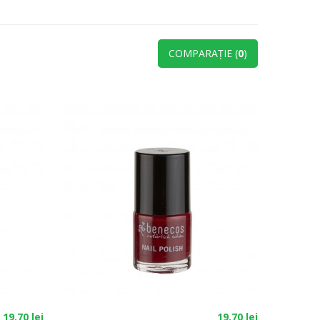
COMPARAŢIE (
0
)
19.70 lei
19.70 lei