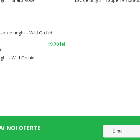
ghii - Sharp Rose
Lac de unghii - Taupe Temptati
19.70 lei
s
ghii - Wild Orchid
AI NOI OFERTE