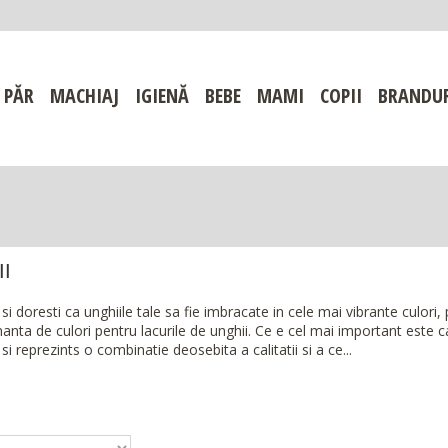
PĂR
MACHIAJ
IGIENĂ
BEBE
MAMI
COPII
BRANDU
I
 si doresti ca unghiile tale sa fie imbracate in cele mai vibrante culori
anta de culori pentru lacurile de unghii. Ce e cel mai important este ca
si reprezints o combinatie deosebita a calitatii si a ce...