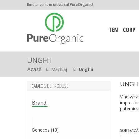
Bine ai venit în universul PureOrganic!
TEN
CORP
UNGHII
Acasă
Machiaj
Unghii
UNGHI
CATALOG DE PRODUSE
Vine vara
Brand
impresion
puternics 
Mai mult
Benecos
(13)
SORTEAZĂ