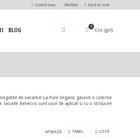
Contul meu
Wishlist
Intră în cont
0
RI
BLOG
Coș
(gol)
, pregatite de vacanta! La Pure Organic gasesti o colectie
 lacurile Benecos sunt usor de aplicat si cu o strslucire
TABEL
LISTĂ
AFISEAZĂ: