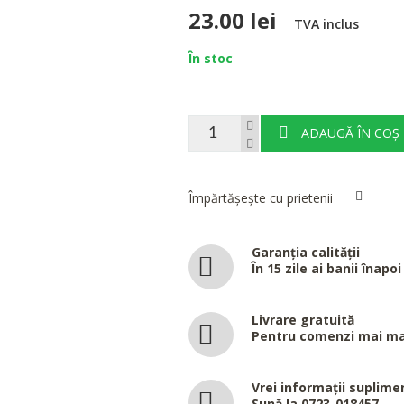
23.00 lei
TVA inclus
În stoc
ADAUGĂ ÎN COȘ
Împărtășește cu prietenii
Garanția calității
În 15 zile ai banii înapoi
Livrare gratuită
Pentru comenzi mai mar
Vrei informații suplime
Sună la 0723-018457