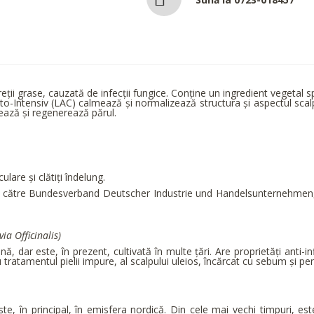
 grase, cauzată de infecții fungice. Conține un ingredient vegetal spec
-Intensiv (LAC) calmează și normalizează structura și aspectul scalpulu
ează și regenerează părul.
lare și clătiți îndelung.
 de către Bundesverband Deutscher Industrie und Handelsunternehmen,
via Officinalis)
 dar este, în prezent, cultivată în multe țări. Are proprietăți anti-inf
tru tratamentul pielii impure, al scalpului uleios, încărcat cu sebum și pe
eşte, în principal, în emisfera nordică. Din cele mai vechi timpuri, e