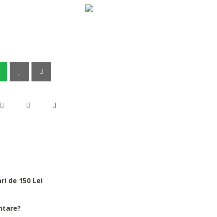
i de 150 Lei
ntare?