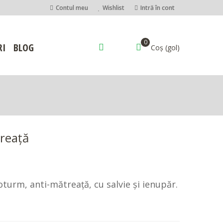
Contul meu
Wishlist
Intră în cont
0
RI
BLOG
Coș
(gol)
reață
urm, anti-mătreață, cu salvie și ienupăr.