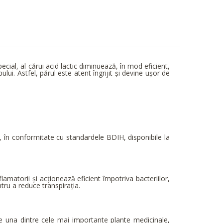
ial, al cărui acid lactic diminuează, în mod eficient,
i. Astfel, părul este atent îngrijit și devine ușor de
 în conformitate cu standardele BDIH, disponibile la
lamatorii și acționează eficient împotriva bacteriilor,
ntru a reduce transpirația.
ste una dintre cele mai importante plante medicinale,