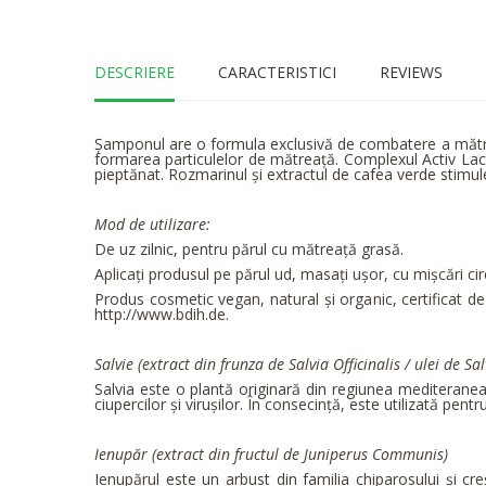
DESCRIERE
CARACTERISTICI
REVIEWS
Șamponul are o formula exclusivă de combatere a mătreții
formarea particulelor de mătreață. Complexul Activ Lacto
pieptănat. Rozmarinul și extractul de cafea verde stimul
Mod de utilizare:
De uz zilnic, pentru părul cu mătreață grasă.
Aplicați produsul pe părul ud, masați ușor, cu mișcări circu
Produs cosmetic vegan, natural și organic, certificat
http://www.bdih.de.
Salvie (extract din frunz
a
de Salvia Officinalis / ulei de Sal
Salvia este o plantă originară din regiunea mediteraneană,
ciupercilor și virușilor. În consecinţă, este utilizată pen
Ienupăr (extract din fructul de Juniperus Communis)
Ienupărul este un arbust din familia chiparosului și cr