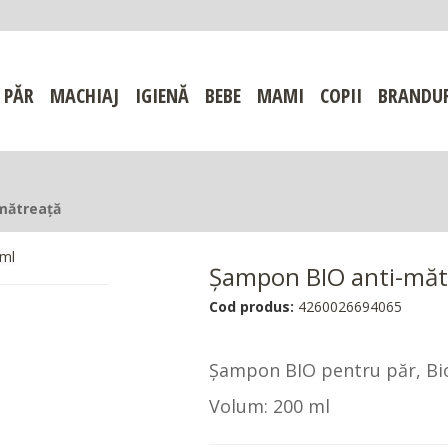
PĂR
MACHIAJ
IGIENĂ
BEBE
MAMI
COPII
BRANDU
mătreață
Șampon BIO anti-măt
Cod produs:
4260026694065
Șampon BIO pentru păr, Biot
Volum: 200 ml